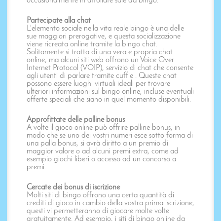
occasionalmente in affollate sale da bingo.
Partecipate alla chat
L'elemento sociale nella vita reale bingo è una delle
sue maggiori prerogative, e questa socializzazione
viene ricreata online tramite la bingo chat.
Solitamente si tratta di una vera e propria chat
online, ma alcuni siti web offrono un Voice Over
Internet Protocol (VOIP), servizio di chat che consente
agli utenti di parlare tramite cuffie . Queste chat
possono essere luoghi virtuali ideali per trovare
ulteriori informazioni sul bingo online, incluse eventuali
offerte speciali che siano in quel momento disponibili.
Approfittate delle palline bonus
A volte il gioco online può offrire palline bonus, in
modo che se uno dei vostri numeri esce sotto forma di
una palla bonus, si avrà diritto a un premio di
maggior valore o ad alcuni premi extra, come ad
esempio giochi liberi o accesso ad un concorso a
premi.
Cercate dei bonus di iscrizione
Molti siti di bingo offrono una certa quantità di
crediti di gioco in cambio della vostra prima iscrizione,
questi vi permetteranno di giocare molte volte
gratuitamente. Ad esempio, i siti di bingo online da