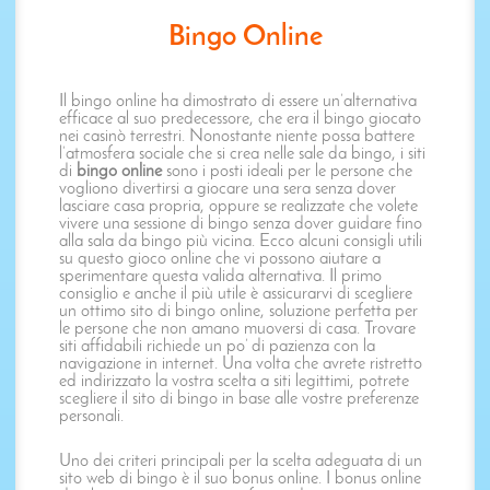
Bingo Online
Il bingo online ha dimostrato di essere un’alternativa
efficace al suo predecessore, che era il bingo giocato
nei casinò terrestri. Nonostante niente possa battere
l’atmosfera sociale che si crea nelle sale da bingo, i siti
di
bingo online
sono i posti ideali per le persone che
vogliono divertirsi a giocare una sera senza dover
lasciare casa propria, oppure se realizzate che volete
vivere una sessione di bingo senza dover guidare fino
alla sala da bingo più vicina. Ecco alcuni consigli utili
su questo gioco online che vi possono aiutare a
sperimentare questa valida alternativa. Il primo
consiglio e anche il più utile è assicurarvi di scegliere
un ottimo sito di bingo online, soluzione perfetta per
le persone che non amano muoversi di casa. Trovare
siti affidabili richiede un po’ di pazienza con la
navigazione in internet. Una volta che avrete ristretto
ed indirizzato la vostra scelta a siti legittimi, potrete
scegliere il sito di bingo in base alle vostre preferenze
personali.
Uno dei criteri principali per la scelta adeguata di un
sito web di bingo è il suo bonus online. I bonus online